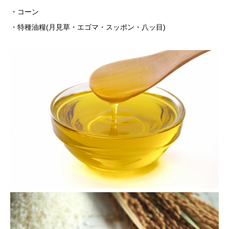
・コーン
・特種油糧(月見草・エゴマ・スッポン・八ッ目)