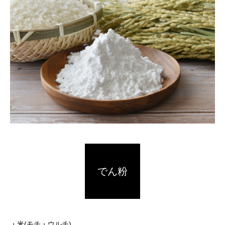
でん粉
・米(モチ・ウルチ)